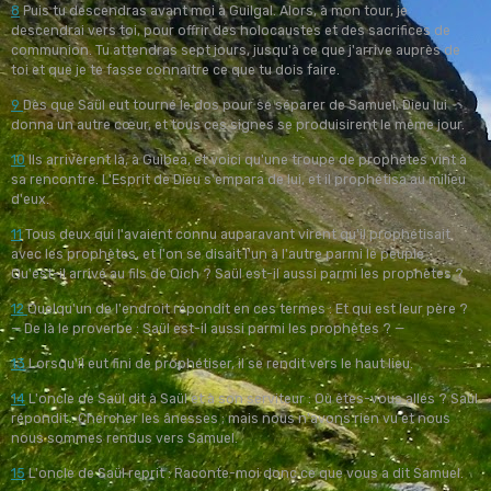
8
Puis tu descendras avant moi à Guilgal. Alors, à mon tour, je
descendrai vers toi, pour offrir des holocaustes et des sacrifices de
communion. Tu attendras sept jours, jusqu'à ce que j'arrive auprès de
toi et que je te fasse connaître ce que tu dois faire.
9
Dès que Saül eut tourné le dos pour se séparer de Samuel, Dieu lui
donna un autre cœur, et tous ces signes se produisirent le même jour.
10
Ils arrivèrent là, à Guibea, et voici qu'une troupe de prophètes vint à
sa rencontre. L'Esprit de Dieu s'empara de lui, et il prophétisa au milieu
d'eux.
11
Tous deux qui l'avaient connu auparavant virent qu'il prophétisait
avec les prophètes, et l'on se disait l'un à l'autre parmi le peuple :
Qu'est-il arrivé au fils de Qich ? Saül est-il aussi parmi les prophètes ?
12
Quelqu'un de l'endroit répondit en ces termes : Et qui est leur père ?
— De là le proverbe : Saül est-il aussi parmi les prophètes ? —
13
Lorsqu'il eut fini de prophétiser, il se rendit vers le haut lieu.
14
L'oncle de Saül dit à Saül et à son serviteur : Où êtes-vous allés ? Saül
répondit : Chercher les ânesses ; mais nous n'avons rien vu et nous
nous sommes rendus vers Samuel.
15
L'oncle de Saül reprit : Raconte-moi donc ce que vous a dit Samuel.