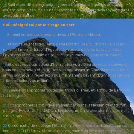
16
Saül répondit à son oncle : Il nous a bien signalé que les ânesses
étaient retrouvées. Mais il ne lui raconta rien au sujet de la royauté dont
avait parlé Samuel.
Saül désigné roi par le tirage au sort
17
Samuel convoqua le peuple devant l'Éternel à Mitspa,
18
et il dit aux Israélites : Ainsi parle l'Éternel, le Dieu d'Israël : C'est moi
qui ai fait monter Israël d'Égypte. Je vous ai délivrés de la main des
Égyptiens et de la main de tous les royaumes qui vous opprimaient.
19
Et c'est vous qui, aujourd'hui, rejetez votre Dieu qui vous a sauvés de
tous vos malheurs et de toutes vos angoisses, et vous lui dites : Établis
un roi sur nous ! Présentez-vous maintenant devant l'Éternel, selon vos
tribus et selon vos milliers.
20
Samuel fit approcher toutes les tribus d'Israël, et la tribu de Benjamin
fut désignée.
21
Il fit approcher la tribu de Benjamin par clans, et le clan de Matri fut
désigné. Puis Saül, fils de Qich, fut désigné. On le chercha, mais on ne le
trouva pas.
22
On consulta de nouveau l'Éternel : Y a-t-il encore un homme qui soit
venu ici ? Et l'Éternel dit : Voici qu'il est caché du côté des bagages.