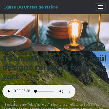
Eglise Du Christ de l'Isère
1 Samuel chapitre 10 : Saül
désigné roi par le tirage au
sort .
1
Samuel prit une fiole d'huile qu'il répandit sur la tête de Saül. Il
l'embrassa et dit : l'Éternel t'a donné l'onction pour que tu sois le