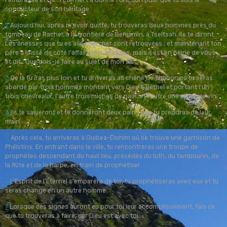
conducteur de son héritage.
2
Aujourd'hui, après m'avoir quitté, tu trouveras deux hommes près du
tombeau de Rachel, à la frontière de Benjamin, à Tseltsah. Ils te diront :
Les ânesses que tu es allé chercher sont retrouvées ; et maintenant ton
père a laissé de côté l'affaire des ânesses, mais il est en peine de vous
et dit : Que dois-je faire au sujet de mon fils ?
3
De là tu iras plus loin et tu arriveras au chêne de Thabor, où tu seras
abordé par trois hommes montant vers Dieu à Béthel et portant l'un
trois chevreaux, l'autre trois miches de pain, et l'autre une outre de vin.
4
Ils te salueront et te donneront deux pains que tu prendras de leur
main.
5
Après cela, tu arriveras à Guibea-Élohim où se trouve une garnison de
Philistins. En entrant dans la ville, tu rencontreras une troupe de
prophètes descendant du haut lieu, précédés du luth, du tambourin, de
la flûte et de la harpe, en train de prophétiser.
6
L'Esprit de l'Éternel s'emparera de toi, tu prophétiseras avec eux et tu
seras changé en un autre homme.
7
Lorsque ces signes auront eu pour toi leur accomplissement, fais ce
que tu trouveras à faire, car Dieu est avec toi.