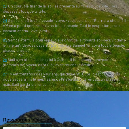
23
On courut le tirer de là, et il se présenta au milieu du peuple. Il les
dépassait tous de la tête.
24
Samuel dit à tout le peuple : voyez-vous celui que l'Éternel a choisi ? Il
n'y en a point comme lui dans tout le peuple. Tout le peuple lança une
clameur et cria : Vive le roi !
25
Samuel formula pour le peuple le droit de la royauté et il l'écrivit dans
le livre qu'il déposa devant l'Éternel. Puis Samuel renvoya tout le peuple,
chacun chez soi.
26
Saül s'en alla aussi chez lui à Guibea. Il fut accompagné par les
(hommes de) valeur, dont Dieu avait touché le cœur.
27
Il y eut toutefois des vauriens, qui disaient : Quoi ! c'est celui-ci qui
nous sauvera ! Ils le méprisèrent et ne lui apportèrent aucun présent,
mais Saül garda le silence.
Ressources bibliques