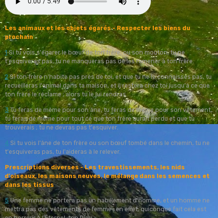
Les animaux et les objets égarés -
Respecter les biens du
prochain
1
Si tu vois s'égarer le bœuf de ton frère, ou son mouton, tu ne
t'esquiveras pas, tu ne manqueras pas de les ramener à ton frère.
2
Si ton frère n'habite pas près de toi, et que tu ne le connaisses pas, tu
recueilleras l'animal dans ta maison, et il restera chez toi jusqu'à ce que
ton frère le réclame ; alors tu le lui rendras.
3
Tu feras de même pour son âne, tu feras de même pour son vêtement,
tu feras de même pour tout ce que ton frère aurait perdu et que tu
trouverais ; tu ne devras pas t'esquiver.
4
Si tu vois l'âne de ton frère ou son bœuf tombé dans le chemin, tu ne
t'esquiveras pas, tu l'aideras à le relever.
Prescriptions diverses -
Les travestissements, les nids
d'oiseaux, les maisons neuves, le mélange dans les semences et
dans les tissus
5
Une femme ne portera pas un habillement d'homme, et un homme ne
mettra pas des vêtements de femme ; en effet, quiconque fait cela est
en horreur à l'Éternel, ton Dieu.