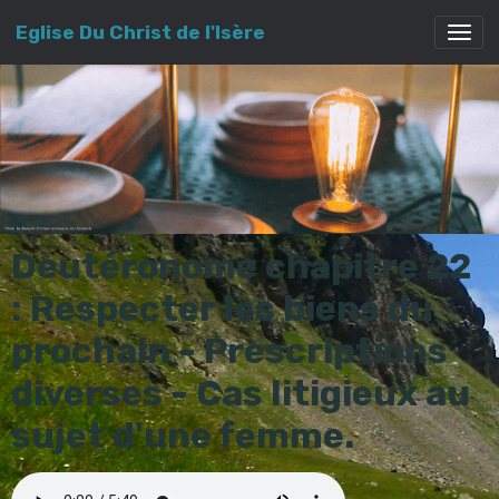
Eglise Du Christ de l'Isère
Deutéronome chapitre 22
: Respecter les biens du
prochain - Prescriptions
diverses - Cas litigieux au
sujet d'une femme.