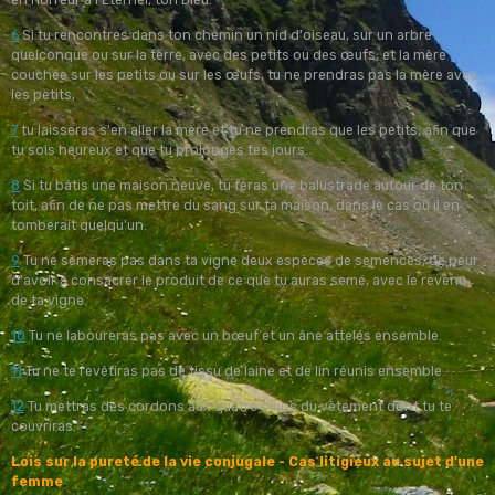
6
Si tu rencontres dans ton chemin un nid d'oiseau, sur un arbre
quelconque ou sur la terre, avec des petits ou des œufs, et la mère
couchée sur les petits ou sur les œufs, tu ne prendras pas la mère avec
les petits,
7
tu laisseras s'en aller la mère et tu ne prendras que les petits, afin que
tu sois heureux et que tu prolonges tes jours.
8
Si tu bâtis une maison neuve, tu feras une balustrade autour de ton
toit, afin de ne pas mettre du sang sur ta maison, dans le cas où il en
tomberait quelqu'un.
9
Tu ne sèmeras pas dans ta vigne deux espèces de semences, de peur
d'avoir à consacrer le produit de ce que tu auras semé, avec le revenu
de ta vigne.
10
Tu ne laboureras pas avec un bœuf et un âne attelés ensemble.
11
Tu ne te revêtiras pas de tissu de laine et de lin réunis ensemble.
12
Tu mettras des cordons aux quatre coins du vêtement dont tu te
couvriras.
Lois sur la pureté de la vie conjugale -
Cas litigieux au sujet d'une
femme