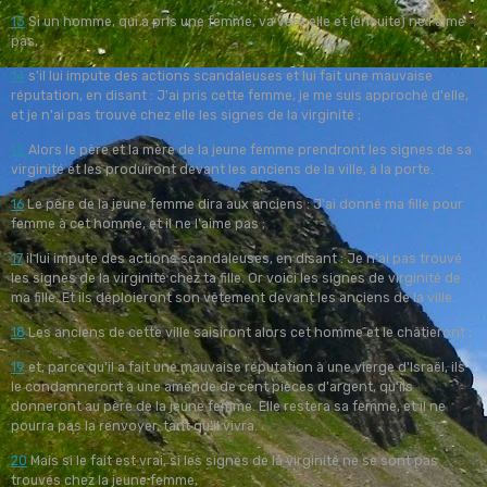
13
Si un homme, qui a pris une femme, va vers elle et (ensuite) ne l'aime
pas,
14
s'il lui impute des actions scandaleuses et lui fait une mauvaise
réputation, en disant : J'ai pris cette femme, je me suis approché d'elle,
et je n'ai pas trouvé chez elle les signes de la virginité ;
15
Alors le père et la mère de la jeune femme prendront les signes de sa
virginité et les produiront devant les anciens de la ville, à la porte.
16
Le père de la jeune femme dira aux anciens : J'ai donné ma fille pour
femme à cet homme, et il ne l'aime pas ;
17
il lui impute des actions scandaleuses, en disant : Je n'ai pas trouvé
les signes de la virginité chez ta fille. Or voici les signes de virginité de
ma fille. Et ils déploieront son vêtement devant les anciens de la ville.
18
Les anciens de cette ville saisiront alors cet homme et le châtieront ;
19
et, parce qu'il a fait une mauvaise réputation à une vierge d'Israël, ils
le condamneront à une amende de cent pièces d'argent, qu'ils
donneront au père de la jeune femme. Elle restera sa femme, et il ne
pourra pas la renvoyer, tant qu'il vivra.
20
Mais si le fait est vrai, si les signes de la virginité ne se sont pas
trouvés chez la jeune femme,