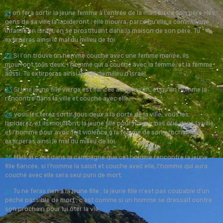
21
on fera sortir la jeune femme à l'entrée de la maison de son père ; les
gens de sa ville la lapideront ; elle mourra, parce qu'elle a commis une
infamie en Israël, en se prostituant dans la maison de son père. Tu
extirperas ainsi le mal du milieu de toi.
22
Si l'on trouve un homme couché avec une femme mariée, ils
mourront tous deux, l'homme qui a couché avec la femme, et la femme
aussi. Tu extirperas ainsi le mal du milieu d'Israël.
23
Si une jeune fille vierge est fiancée à quelqu'un, et qu'un homme la
rencontre dans la ville et couche avec elle,
24
vous les ferez sortir tous deux à la porte de la ville, vous les
lapiderez, et ils mourront, la jeune fille pour n'avoir pas crié dans la ville,
et l'homme pour avoir fait violence à la femme de son prochain. Tu
extirperas ainsi le mal du milieu de toi.
25
Mais si c'est dans la campagne que cet homme rencontre la jeune
fille fiancée, si l'homme la saisit et couche avec elle, l'homme qui aura
couché avec elle sera seul puni de mort.
26
Tu ne feras rien à la jeune fille ; la jeune fille n'est pas coupable d'un
péché passible de mort ; c'est comme si un homme se dressait contre
son prochain pour lui ôter la vie.