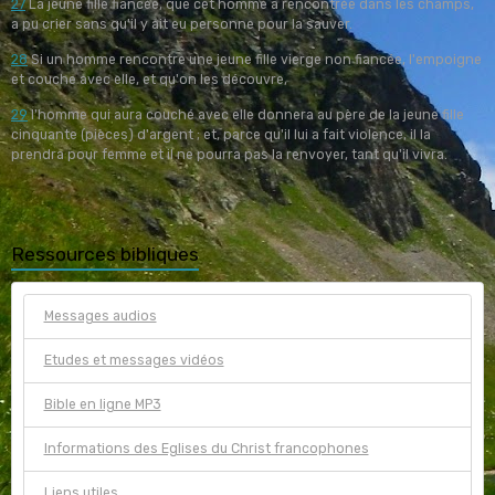
27
La jeune fille fiancée, que cet homme a rencontrée dans les champs,
a pu crier sans qu'il y ait eu personne pour la sauver.
28
Si un homme rencontre une jeune fille vierge non fiancée, l'empoigne
et couche avec elle, et qu'on les découvre,
29
l'homme qui aura couché avec elle donnera au père de la jeune fille
cinquante (pièces) d'argent ; et, parce qu'il lui a fait violence, il la
prendra pour femme et il ne pourra pas la renvoyer, tant qu'il vivra.
Ressources bibliques
Messages audios
Etudes et messages vidéos
Bible en ligne MP3
Informations des Eglises du Christ francophones
Liens utiles