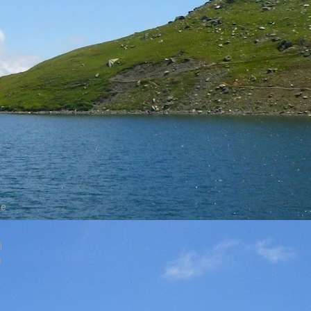
de
l
a