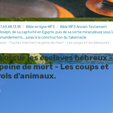
7.69.48.13.18
Bible en ligne MP3
Bible MP3 Ancien Testament
e Joseph, de sa captivité en Egypte, puis de sa sortie miraculeuse sous l
ommandements,.. jusqu'à la construction du tabernacle.
breux - Fautes méritant la peine de mort - Les coups et les blessures -
Loi sur les esclaves hébreux -
peine de mort - Les coups et
vols d'animaux.