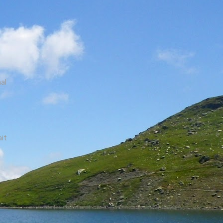
mal
ait