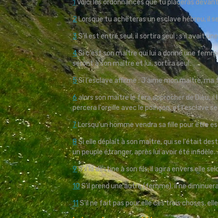
1
Voici les ordonnances que tu placeras devant
2
Lorsque tu achèteras un esclave hébreu, il serv
3
S'il est entré seul, il sortira seul ; s'il avai
4
Si c'est son maître qui lui a donné une femme,
seront à son maître et lui, sortira seul.
5
Si l'esclave affirme : J'aime mon maître, ma f
6
alors son maître le fera approcher de Dieu, il
percera l'oreille avec le poinçon, et l'esclave s
7
Lorsqu'un homme vendra sa fille pour être es
8
Si elle déplaît à son maître, qui se l'était dest
un peuple étranger, après lui avoir été infidèle.
9
S'il la destine à son fils, il agira envers elle sel
10
S'il prend une autre (femme), il ne diminuera
11
S'il ne fait pas pour elle ces trois choses, ell