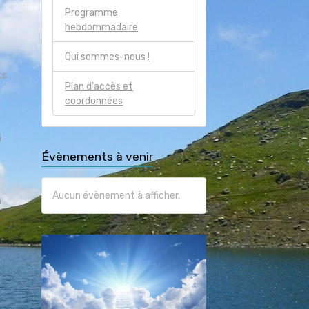
Programme
hebdommadaire
Qui sommes-nous !
ts
Plan d'accès et
coordonnées
i
Évènements à venir
Aucun évènement à afficher.
à