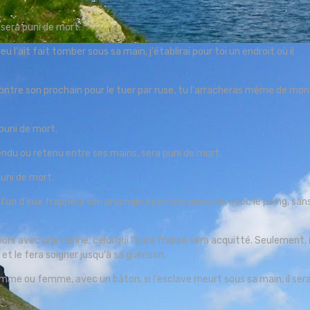
sera puni de mort.
u l'ait fait tomber sous sa main, j'établirai pour toi un endroit où il
ontre son prochain pour le tuer par ruse, tu l'arracheras même de mon
puni de mort.
endu ou retenu entre ses mains, sera puni de mort.
puni de mort.
un d'eux frappera son prochain avec une pierre ou avec le poing, san
ors avec une canne, celui qui l'aura frappé sera acquitté. Seulement, i
t le fera soigner jusqu'à sa guérison.
me ou femme, avec un bâton, si l'esclave meurt sous sa main, il ser