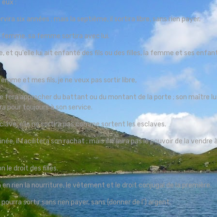
 eux :
ira six années ; mais la septième, il sortira libre, sans rien payer.
t une femme, sa femme sortira avec lui.
 et qu'elle lui ait enfanté des fils ou des filles, la femme et ses enfan
emme et mes fils, je ne veux pas sortir libre,
 le fera approcher du battant ou du montant de la porte ; son maître lu
era pour toujours à son service.
clave, elle ne sortira pas comme sortent les esclaves.
inée, il facilitera son rachat ; mais il n'aura pas le pouvoir de la vendre 
on le droit des filles.
 en rien la nourriture, le vêtement et le droit conjugal de la première.
e pourra sortir sans rien payer, sans (donner de l') argent.