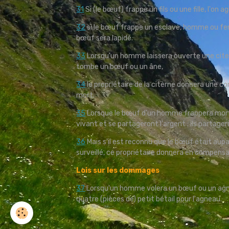
31
Si (le bœuf) frappe un fils ou une fille, l'on a
32
si le bœuf frappe un esclave, homme ou fem
bœuf sera lapidé.
33
Lorsqu'un homme laissera ouverte une citern
tombe un bœuf ou un âne,
34
le propriétaire de la citerne donnera une co
mort.
35
Lorsque le bœuf d'un homme frappera morte
vivant et se partageront l'argent ; ils partage
36
Mais s'il est reconnu que le bœuf était aupa
surveillé, ce propriétaire donnera en compens
Lois sur les dommages
37
Lorsqu'un homme volera un bœuf ou un agneau
quatre (pièces de) petit bétail pour l'agneau.