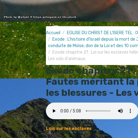
Accueil
EGLISE DU CHRIST DE L'ISERE TEL : 0
Exode : L'histoire d'Israël depuis la mort d
conduite de Moïse, don de la Loi et des 10 c
Exode chapitre 21 : Loi sur les esclaves hé
Les vols d'animaux.
Exode chapitre 21 : 
Fautes méritant la 
les blessures - Les 
Lois sur les esclaves