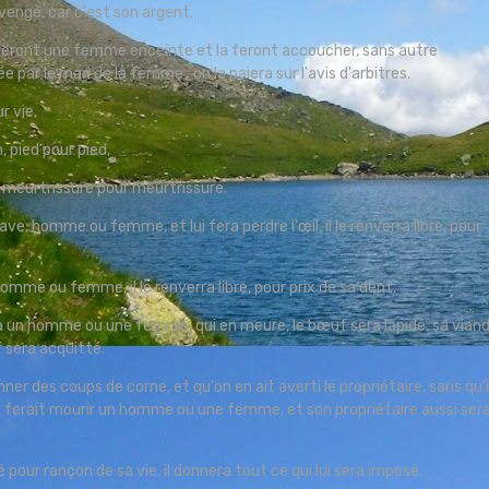
s vengé, car c'est son argent.
eront une femme enceinte et la feront accoucher, sans autre
par le mari de la femme ; on la paiera sur l'avis d'arbitres.
ur vie,
, pied pour pied,
, meurtrissure pour meurtrissure.
e, homme ou femme, et lui fera perdre l'œil, il le renverra libre, pour
homme ou femme, il le renverra libre, pour prix de sa dent.
 un homme ou une femme, qui en meure, le bœuf sera lapidé, sa vian
f sera acquitté.
er des coups de corne, et qu'on en ait averti le propriétaire, sans qu'i
où il ferait mourir un homme ou une femme, et son propriétaire aussi ser
 pour rançon de sa vie, il donnera tout ce qui lui sera imposé.