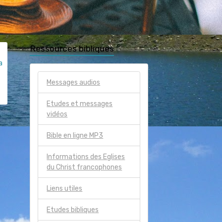
Ressources bibliques
a
Messages audios
Etudes et messages
vidéos
Bible en ligne MP3
Informations des Eglises
du Christ francophones
Liens utiles
Etudes bibliques