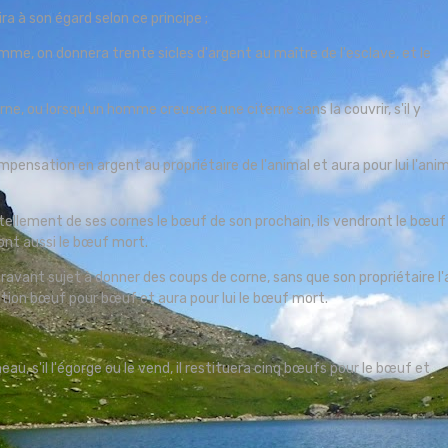
gira à son égard selon ce principe ;
me, on donnera trente sicles d'argent au maître de l'esclave, et le
e, ou lorsqu'un homme creusera une citerne sans la couvrir, s'il y
mpensation en argent au propriétaire de l'animal et aura pour lui l'ani
llement de ses cornes le bœuf de son prochain, ils vendront le bœuf
ront aussi le bœuf mort.
ravant sujet à donner des coups de corne, sans que son propriétaire l'
ation bœuf pour bœuf et aura pour lui le bœuf mort.
, s'il l'égorge ou le vend, il restituera cinq bœufs pour le bœuf et