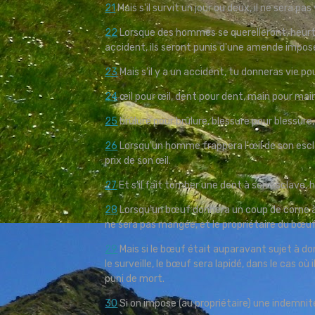
21
Mais s'il survit un jour ou deux, il ne sera pa
22
Lorsque des hommes se querelleront, heurt
accident, ils seront punis d'une amende imposée 
23
Mais s'il y a un accident, tu donneras vie po
24
œil pour œil, dent pour dent, main pour main
25
brûlure pour brûlure, blessure pour blessure
26
Lorsqu'un homme frappera l'œil de son esclav
prix de son œil.
27
Et s'il fait tomber une dent à son esclave, 
28
Lorsqu'un bœuf donnera un coup de corne à
ne sera pas mangée, et le propriétaire du bœu
29
Mais si le bœuf était auparavant sujet à donn
le surveille, le bœuf sera lapidé, dans le cas 
puni de mort.
30
Si on impose (au propriétaire) une indemnité