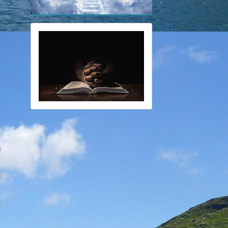
s
l
a