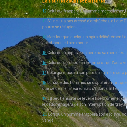
Lois sur les coups et blessures
12
Celui qui frappera un homme mortellement 
13
S'il ne lui a pas dressé d'embûches, et que Die
pourra se réfugier.
14
Mais lorsque quelqu'un agira délibérément c
autel, pour le faire mourir.
15
Celui qui frappera son père ou sa mère sera 
16
Celui qui dérobera un homme et qui l'aura v
17
Celui qui maudira son père ou sa mère sera 
18
Lorsque des hommes se disputeront et que l'
que ce dernier meure, mais s'il doit s'aliter,
19
s'il peut ensuite se lever et se promener deh
le dédommagera de son interruption de travail e
20
Lorsqu'un homme frappera son esclave, hom
vengé.