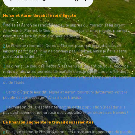
Moïse et Aaron devant le roi d'Égypte
1
Moïse et Aaron se rendirent ensuite auprès du Pharaon et lui dirent :
Ainsi parle l'Éternel, le Dieu d'Israël : Laisse partir mon peuple, pour qu'il
célèbre une fête en mon honneur au désert.
2
Le Pharaon répondit : Qui est l'Éternel, pour que je lui obéisse, en
laissant partir Israël ? Je ne connais pas l'Éternel, aussi je ne laisserai
point partir Israël.
3
Ils dirent : Le Dieu des Hébreux est venu au-devant de nous. Accorde-
nous de faire trois journées de marche dans le désert, pour offrir des
sacrifices à l'Éternel, notre Dieu, afin qu'il ne nous frappe pas de la peste
ou de l'épée.
4
Le roi d'Égypte leur dit : Moïse et Aaron, pourquoi détournez-vous le
peuple de son ouvrage ? Allez à vos travaux.
5
Le Pharaon dit : C'est maintenant où cette population (née) dans le
pays est devenue nombreuse que vous allez interrompre ses travaux !
Le Pharaon augmente le travail des Israélites
6
Et le jour même, le Pharaon donna cet ordre aux inspecteurs du peuple