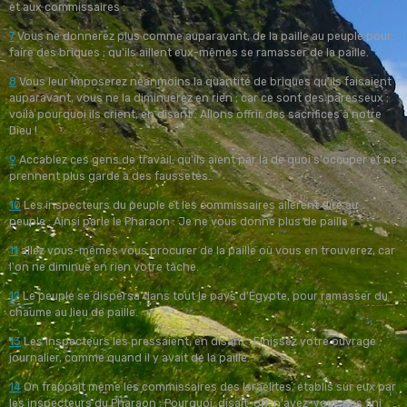
et aux commissaires :
7
Vous ne donnerez plus comme auparavant, de la paille au peuple pour
faire des briques ; qu'ils aillent eux-mêmes se ramasser de la paille.
8
Vous leur imposerez néanmoins la quantité de briques qu'ils faisaient
auparavant, vous ne la diminuerez en rien ; car ce sont des paresseux ;
voilà pourquoi ils crient, en disant : Allons offrir des sacrifices à notre
Dieu !
9
Accablez ces gens de travail, qu'ils aient par là de quoi s'occuper et ne
prennent plus garde à des faussetés.
10
Les inspecteurs du peuple et les commissaires allèrent dire au
peuple : Ainsi parle le Pharaon : Je ne vous donne plus de paille ;
11
allez vous-mêmes vous procurer de la paille où vous en trouverez, car
l'on ne diminue en rien votre tâche.
12
Le peuple se dispersa dans tout le pays d'Égypte, pour ramasser du
chaume au lieu de paille.
13
Les inspecteurs les pressaient, en disant : Finissez votre ouvrage
journalier, comme quand il y avait de la paille.
14
On frappait même les commissaires des Israélites, établis sur eux par
les inspecteurs du Pharaon : Pourquoi, disait-on, n'avez-vous pas fini