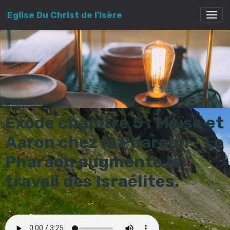
Eglise Du Christ de l'Isère
Exode chapitre 5 : Moïse et
Aaron chez le Pharaon - Le
Pharaon augmente le
travail des Israélites.