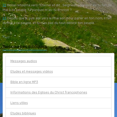
22
Moïse retourna vers l'Éternel et dit : Seigneur, pourquoi as-tu fait du
mal à ce peuple ? Pourquoi m'as-tu envoyé ?
23
Depuis que je suis allé vers le Pharaon pour parler en ton nom, il fait
du mal à ce peuple, et tu n'as pas du tout délivré ton peuple.
Ressources bibliques
Messages audios
Etudes et messages vidéos
Bible en ligne MP3
Informations des Eglises du Christ francophones
Liens utiles
Etudes bibliques