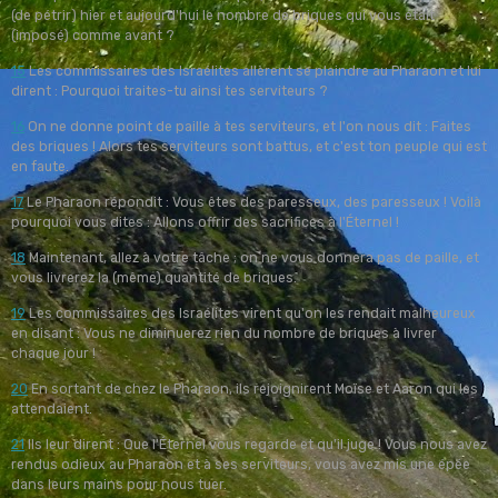
(de pétrir) hier et aujourd'hui le nombre de briques qui vous était
(imposé) comme avant ?
15
Les commissaires des Israélites allèrent se plaindre au Pharaon et lui
dirent : Pourquoi traites-tu ainsi tes serviteurs ?
16
On ne donne point de paille à tes serviteurs, et l'on nous dit : Faites
des briques ! Alors tes serviteurs sont battus, et c'est ton peuple qui est
en faute.
17
Le Pharaon répondit : Vous êtes des paresseux, des paresseux ! Voilà
pourquoi vous dites : Allons offrir des sacrifices à l'Éternel !
18
Maintenant, allez à votre tâche ; on ne vous donnera pas de paille, et
vous livrerez la (même) quantité de briques.
19
Les commissaires des Israélites virent qu'on les rendait malheureux
en disant : Vous ne diminuerez rien du nombre de briques à livrer
chaque jour !
20
En sortant de chez le Pharaon, ils rejoignirent Moïse et Aaron qui les
attendaient.
21
Ils leur dirent : Que l'Éternel vous regarde et qu'il juge ! Vous nous avez
rendus odieux au Pharaon et à ses serviteurs, vous avez mis une épée
dans leurs mains pour nous tuer.