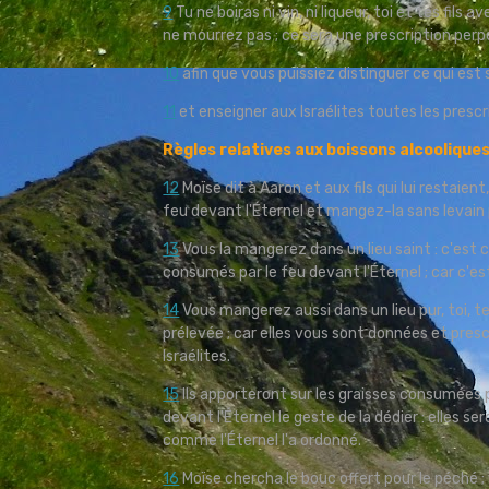
9
Tu ne boiras ni vin, ni liqueur, toi et tes fils
ne mourrez pas ; ce sera une prescription per
10
afin que vous puissiez distinguer ce qui est 
11
et enseigner aux Israélites toutes les prescri
Règles relatives aux boissons alcoolique
12
Moïse dit à Aaron et aux fils qui lui restaien
feu devant l'Éternel et mangez-la sans levain p
13
Vous la mangerez dans un lieu saint : c'est ce
consumés par le feu devant l'Éternel ; car c'es
14
Vous mangerez aussi dans un lieu pur, toi, tes 
prélevée ; car elles vous sont données et presc
Israélites.
15
Ils apporteront sur les graisses consumées par
devant l'Éternel le geste de la dédier : elles se
comme l'Éternel l'a ordonné.
16
Moïse chercha le bouc offert pour le péché ; voi