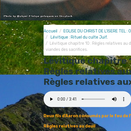
Accueil
EGLISE DU CHRIST DE L'ISERE TEL : 0
Lévitique : Rituel du culte Juif.
Lévitique chapitre 10 : Règles relatives au 
viandes des sacrifices.
Lévitique chapitre 1
Règles relatives au
Règles relatives au
Deux fils d'Aaron consumés par le feu de l
Règles relatives au deuil