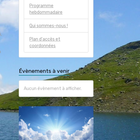
Programme
hebdommadaire
Qui sommes-nous !
i,
Plan d'accès et
coordonnées
n
Évènements à venir
Aucun évènement à afficher.