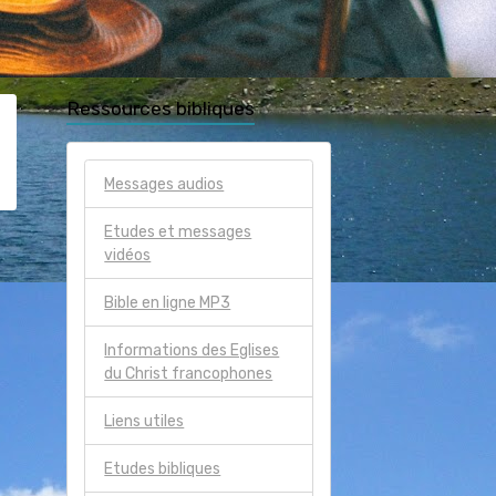
Ressources bibliques
Messages audios
Etudes et messages
vidéos
Bible en ligne MP3
Informations des Eglises
du Christ francophones
Liens utiles
Etudes bibliques