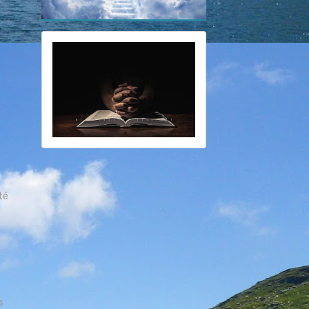
été
e
s