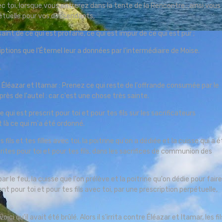
 avec toi, lorsque vous entrerez dans la tente de la Rencontre ; ainsi vous
pétuelle pour vos descendants,
saint de ce qui est profane, ce qui est impur de ce qui est pur ;
ptions que l'Éternel leur a données par l'intermédiaire de Moïse.
s
t, Éléazar et Itamar : Prenez ce qui reste de l'offrande consumée par le
rès de l'autel : car c'est une chose très sainte.
 qui est prescrit pour toi et pour tes fils sur les sacrificateurs
t là ce qui m'a été ordonné.
fils et tes filles avec toi, la poitrine qu'on a dédiée et la cuisse qui a 
rites pour toi et pour tes fils, dans les sacrifices de communion des
 le feu, la cuisse que l'on prélève et la poitrine qu'on dédie pour fair
ront pour toi et pour tes fils avec toi, par une prescription perpétuelle,
ci qu'il avait été brûlé. Alors il s'irrita contre Éléazar et Itamar, les fil