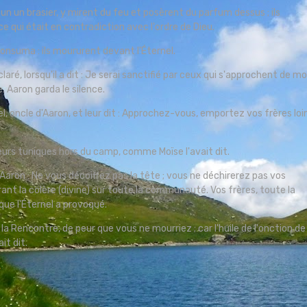
cun un brasier, y mirent du feu et posèrent du parfum dessus ; ils
e qui était en contradiction avec l'ordre de Dieu.
 consuma : ils moururent devant l'Éternel.
laré, lorsqu'il a dit : Je serai sanctifié par ceux qui s'approchent de mo
e. Aaron garda le silence.
el, oncle d'Aaron, et leur dit : Approchez-vous, emportez vos frères loi
eurs tuniques hors du camp, comme Moïse l'avait dit.
d'Aaron : Ne vous décoiffez pas la tête ; vous ne déchirerez pas vos
ant la colère (divine) sur toute la communauté. Vos frères, toute la
que l'Éternel a provoqué.
la Rencontre, de peur que vous ne mourriez ; car l'huile de l'onction de
it dit.
s