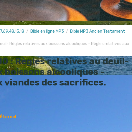
7.69.48.13.18
Bible en ligne MP3
Bible MP3 Ancien Testament
deuil- Règles relatives aux boissons alcooliques - Règles relatives aux
0 : Règles relatives au deuil-
x boissons alcooliques -
x viandes des sacrifices.
'Éternel