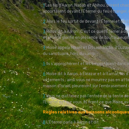
1
Les fils d'Aaron, Nadab et Abihou, prirent cha
apportèrent devant l'Éternel du feu étranger, c
2
Alors le feu sortit de devant l'Éternel et les
3
Moïse dit à Aaron : C'est ce que l'Éternel a déc
et je serai glorifié en présence de tout le peupl
4
Moïse appela Mikaël et Éltsaphân, fils d'Ouzzi
du sanctuaire, hors du camp.
5
Ils s'approchèrent et les emportèrent dans l
6
Moïse dit à Aaron, à Éléazar et à Itamar, fils 
vêtements ; ainsi vous ne mourrez pas en attir
maison d'Israël, pleureront sur l'embrasement 
7
Vous ne quitterez pas l'entrée de la tente de 
l'Éternel est sur vous. Ils firent ce que Moïse ava
Règles relatives aux boissons alcoolique
8
L'Éternel parla à Aaron et dit :