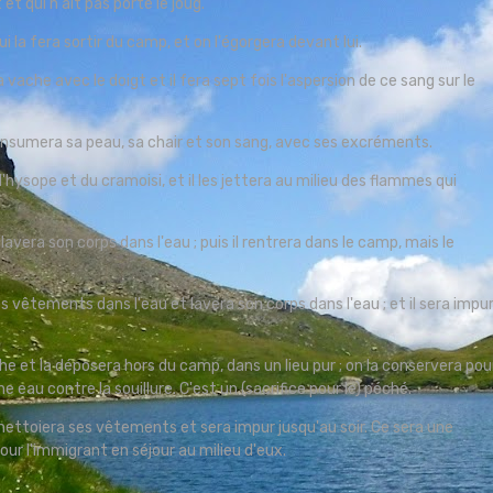
t qui n'ait pas porté le joug.
i la fera sortir du camp, et on l'égorgera devant lui.
 vache avec le doigt et il fera sept fois l'aspersion de ce sang sur le
nsumera sa peau, sa chair et son sang, avec ses excréments.
l'hysope et du cramoisi, et il les jettera au milieu des flammes qui
vera son corps dans l'eau ; puis il rentrera dans le camp, mais le
 vêtements dans l'eau et lavera son corps dans l'eau ; et il sera impu
e et la déposera hors du camp, dans un lieu pur ; on la conservera pou
e eau contre la souillure. C'est un (sacrifice pour le) péché.
e nettoiera ses vêtements et sera impur jusqu'au soir. Ce sera une
pour l'immigrant en séjour au milieu d'eux.