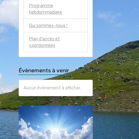
Programme
hebdommadaire
Qui sommes-nous !
Plan d'accès et
coordonnées
Évènements à venir
r
Aucun évènement à afficher.
r