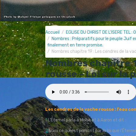
Accueil
EGLISE DU CHRIST DE L'ISERE TEL : 0
Nombres : Préparatifs pour le peuple Juif e
finalement en terre promise.
Nombres chapitre 19 : Les cendres de la vach
Nombres chapitre 19
rousse - Loi sur la 
Les cendres de la vache rousse ; l'eau con
1
L'Éternel parla à Moïse et à Aaron et dit :
2
Voici ce qui est prescrit par la loi que l'Éter