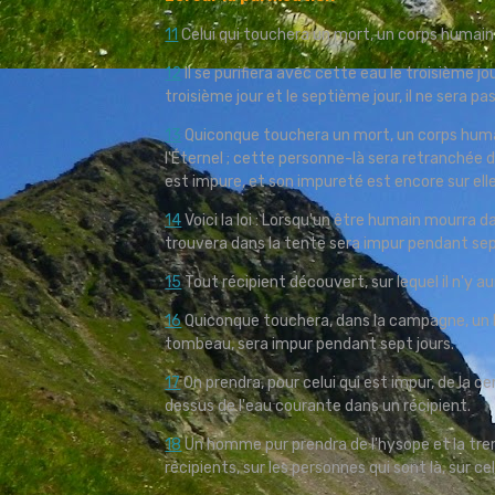
11
Celui qui touchera un mort, un corps humain
12
Il se purifiera avec cette eau le troisième jour
troisième jour et le septième jour, il ne sera pa
13
Quiconque touchera un mort, un corps humain 
l'Éternel ; cette personne-là sera retranchée d'
est impure, et son impureté est encore sur elle
14
Voici la loi : Lorsqu'un être humain mourra 
trouvera dans la tente sera impur pendant sep
15
Tout récipient découvert, sur lequel il n'y 
16
Quiconque touchera, dans la campagne, un 
tombeau, sera impur pendant sept jours.
17
On prendra, pour celui qui est impur, de la c
dessus de l'eau courante dans un récipient.
18
Un homme pur prendra de l'hysope et la trempe
récipients, sur les personnes qui sont là, su