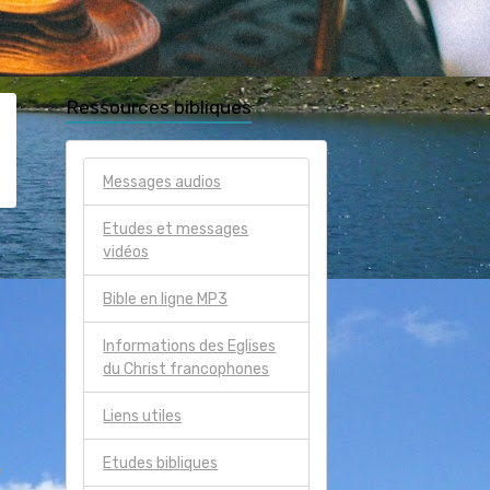
Ressources bibliques
Messages audios
Etudes et messages
vidéos
Bible en ligne MP3
Informations des Eglises
du Christ francophones
Liens utiles
Etudes bibliques
e