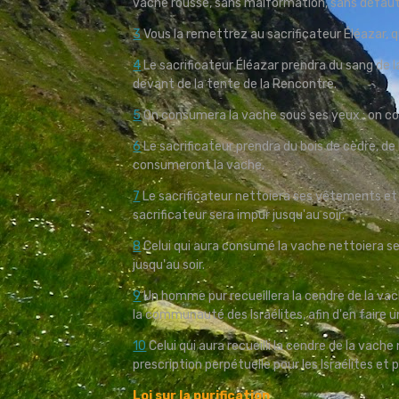
vache rousse, sans malformation, sans défaut e
3
Vous la remettrez au sacrificateur Éléazar, qu
4
Le sacrificateur Éléazar prendra du sang de la
devant de la tente de la Rencontre.
5
On consumera la vache sous ses yeux ; on co
6
Le sacrificateur prendra du bois de cèdre, de 
consumeront la vache.
7
Le sacrificateur nettoiera ses vêtements et la
sacrificateur sera impur jusqu'au soir.
8
Celui qui aura consumé la vache nettoiera ses
jusqu'au soir.
9
Un homme pur recueillera la cendre de la vach
la communauté des Israélites, afin d'en faire un
10
Celui qui aura recueilli la cendre de la vach
prescription perpétuelle pour les Israélites et 
Loi sur la purification