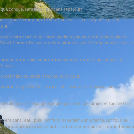
 quelconque, sera impur pendant sept jours.
 et le septième jour, et il sera pur ; mais, s'il ne se purifie pas dès le
s pur.
qui sera mort, et qui ne se purifiera pas, souille le tabernacle de
Israël. Comme l'eau contre la souillure n'a pas été répandue sur elle, el
.
dans une tente, quiconque entrera dans la tente, et quiconque se
t jours.
aura point de couvercle attaché, sera impur.
homme tué par l'épée, un mort, des ossements humains ou un
endre de (la victime pour) le péché qui a été consumée, et l'on mettra
ra dans l'eau ; puis il en fera l'aspersion sur la tente, sur tous les
r celui qui a touché des ossements, un homme tué, un mort ou un tombe