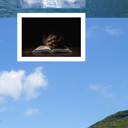
le
au.