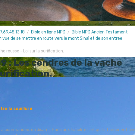
7.69.48.13.18
Bible en ligne MP3
Bible MP3 Ancien Testament
n vue de se mettre en route vers le mont Sinaï et de son entrée
e rousse - Loi sur la purification.
 : Les cendres de la vache
purification.
tre la souillure
nel a commandée, en disant : Parle aux Israélites, et qu'ils t'amènent un