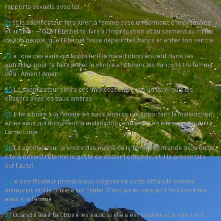
rapports sexuels avec toi,
21
et le sacrificateur fera jurer la femme avec un serment d'imprécation
et lui dira : — Que l'Éternel te livre à l'imprécation et au serment au milieu
de ton peuple, que l'Éternel fasse dépérir tes flancs et enfler ton ventre,
22
et que ces eaux qui apportent la malédiction entrent dans tes
entrailles pour te faire enfler le ventre et dépérir les flancs ! Et la femme
dira : Amen ! Amen !
23
Le sacrificateur écrira ces imprécations dans un livre, puis les
effacera avec les eaux amères.
24
Il fera boire à la femme les eaux amères qui apportent la malédiction,
et les eaux qui apportent la malédiction entreront en elle pour produire
l'amertume.
25
Le sacrificateur prendra des mains de la femme l'offrande de jalousie,
il fera devant l'Éternel le geste de dédier l'offrande, et il la présentera
sur l'autel ;
26
le sacrificateur prendra une poignée de cette offrande comme
mémorial, et il la brûlera sur l'autel. C'est après cela qu'il fera boire les
eaux à la femme.
27
Quand il aura fait boire les eaux, si elle s'est souillée et si elle a été