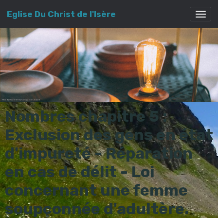
Eglise Du Christ de l'Isère
Nombres chapitre 5 :
Exclusion des gens en état
d'impureté - Réparation
en cas de délit - Loi
concernant une femme
soupçonnée d'adultère.