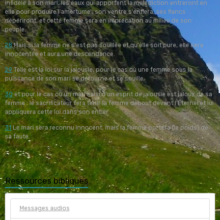
infidèle à son mari, les eaux qui apportent la malédiction entreront en
elle pour produire l'amertume ; son ventre s'enflera, ses flancs
dépériront, et cette femme sera en imprécation au milieu de son
peuple.
28
Mais si la femme ne s'est pas souillée et qu'elle soit pure, elle sera
innocentée et aura une descendance.
29
Telle est la loi sur la jalousie, pour le cas où une femme sous la
puissance de son mari se détourne et se souille,
30
et pour le cas où un mari saisi d'un esprit de jalousie est jaloux de sa
femme : le sacrificateur fera tenir la femme debout devant l'Éternel et lui
appliquera cette loi dans son entier.
31
Le mari sera reconnu innocent, mais la femme portera (le poids) de
sa faute.
Ressources bibliques
Messages audios