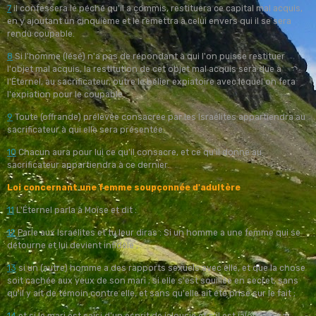
7
il confessera le péché qu'il a commis, restituera ce capital mal acquis,
en y ajoutant un cinquième et le remettra à celui envers qui il se sera
rendu coupable.
8
Si l'homme (lésé) n'a pas de répondant à qui l'on puisse restituer
l'objet mal acquis, la restitution de cet objet mal acquis sera due à
l'Éternel, au sacrificateur, outre le bélier expiatoire avec lequel on fera
l'expiation pour le coupable.
9
Toute (offrande) prélevée consacrée par les Israélites appartiendra au
sacrificateur à qui elle sera présentée.
10
Chacun aura pour lui ce qu'il consacre, et ce qu'il donne au
sacrificateur appartiendra à ce dernier.
Loi concernant une femme soupçonnée d'adultère
11
L'Éternel parla à Moïse et dit :
12
Parle aux Israélites et tu leur diras : Si un homme a une femme qui se
détourne et lui devient infidèle ;
13
si un (autre) homme a des rapports sexuels avec elle, et que la chose
soit cachée aux yeux de son mari ; si elle s'est souillée en secret, sans
qu'il y ait de témoin contre elle, et sans qu'elle ait été prise sur le fait ;
14
et si le mari est saisi d'un esprit de jalousie et s'il est jaloux de sa