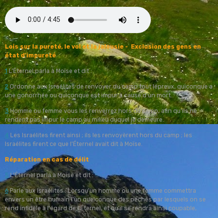
Lois sur la pureté, le vol et la jalou
sie -
Exclusion des gens en
état d'impureté
1
L'Éternel parla à Moïse et dit :
2
Ordonne aux Israélites de renvoyer du camp tout lépreux, quiconque a
une gonorrhée ou quiconque est impur à cause d'un mort.
3
Homme ou femme vous les renverrez hors du camp, afin qu'ils ne
rendent pas impur le camp au milieu duquel je demeure.
4
Les Israélites firent ainsi ; ils les renvoyèrent hors du camp ; les
Israélites firent ce que l'Éternel avait dit à Moïse.
Réparation en cas de délit
5
L'Éternel parla à Moïse et dit :
6
Parle aux Israélites : Lorsqu'un homme ou une femme commettra
envers un être humain l'un quelconque des péchés par lesquels on se
rend infidèle à l'égard de l'Éternel, et qu'il se rendra ainsi coupable,