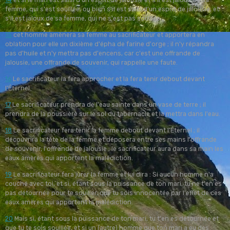
femme, qui s'est souillée, ou bien s'il est saisi d'un esprit de jalousie, et
s'il est jaloux de sa femme, qui ne s'est pas souillée ;
15
cet homme amènera sa femme au sacrificateur et apportera en
oblation pour elle un dixième d'épha de farine d'orge ; il n'y répandra
pas d'huile et n'y mettra pas d'encens, car c'est une offrande de
jalousie, une offrande de souvenir, qui rappelle une faute.
16
Le sacrificateur la fera approcher et la fera tenir debout devant
l'Éternel.
17
Le sacrificateur prendra de l'eau sainte dans un vase de terre ; il
prendra de la poussière sur le sol du tabernacle et la mettra dans l'eau.
18
Le sacrificateur fera tenir la femme debout devant l'Éternel ; il
découvrira la tête de la femme et déposera entre ses mains l'offrande
de souvenir, l'offrande de jalousie ; le sacrificateur aura dans sa main les
eaux amères qui apportent la malédiction.
19
Le sacrificateur fera jurer la femme et lui dira : Si aucun homme n'a
couché avec toi, et si, étant sous la puissance de ton mari, tu ne t'en es
pas détournée pour te souiller, que tu sois innocentée par l'effet de ces
eaux amères qui apportent la malédiction.
20
Mais si, étant sous la puissance de ton mari, tu t'en es détournée et
que tu te sois souillée, et si un (autre) homme que ton mari a eu des