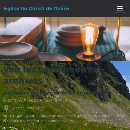
Eglise Du Christ de l'Isère
Voir les évènements
archivés
Assemblée générale de Votre organisation
Du 24/03/2017
au 23/04/2017
à 19:00
Siège de l'association
Votre organisation tiendra son assemblée générale prochainement. La
présence des membres du bureau est requise, celles des ...